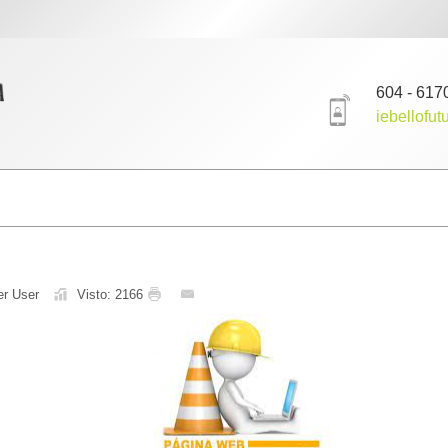
604 - 617
iebellofu
er User
Visto: 2166